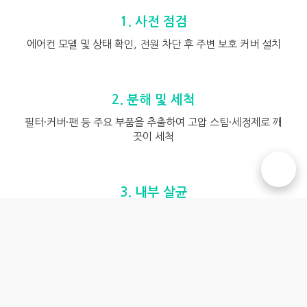
1. 사전 점검
에어컨 모델 및 상태 확인, 전원 차단 후 주변 보호 커버 설치
2. 분해 및 세척
필터·커버·팬 등 주요 부품을 추출하여 고압 스팀·세정제로 깨
끗이 세척
☎️
3. 내부 살균
곰팡이 및 박테리아 제거를 위한 친환경 살균제 도포 후 자연
건조
4. 조립 및 최종 점검